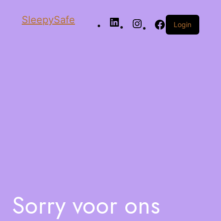
SleepySafe
Login
Sorry voor ons