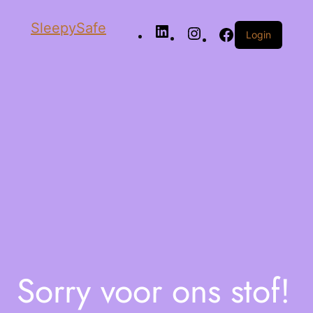
SleepySafe
Login
Sorry voor ons stof!