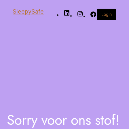
SleepySafe
Login
Sorry voor ons stof!